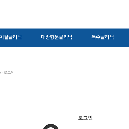
치질클리닉
대장항문클리닉
특수클리닉
e
› 로그인
인
로그인