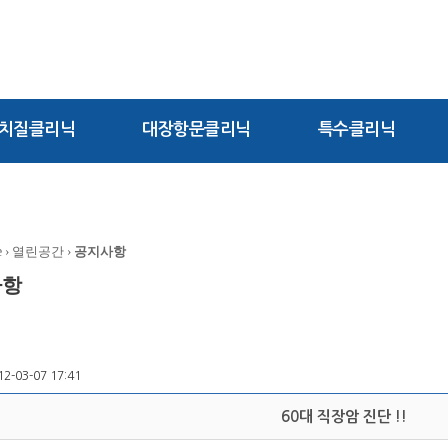
치질클리닉
대장항문클리닉
특수클리닉
e
› 열린공간 ›
공지사항
사항
12-03-07 17:41
60대 직장암 진단 !!