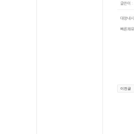
글쓴이 :
대장내시
빠른쾌유
이전글