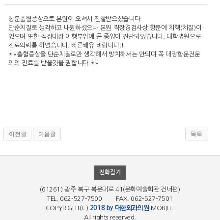
항문출혈증상으로 본원에 오셔서 진찰받으셨습니다.
단순치질로 생각하고 내원하셨으나 본원 직장경검사상 항문에 치핵(치질)이
있으며 또한 직장대장 이행부위에 큰 종양이 진단되었습니다. 대학병원으로
진료의뢰를 하였습니다. 빠른쾌유 바랍니다!!
**출혈증상을 단순치질로만 생각해서 방치해서는 안되며 꼭 대장항문전문
의의 진료를 받을것을 권합니다.**
이전글
다음글
목록
전화걸기
(61261) 광주 북구 북문대로 41(문화예술회관 건너편)
TEL. 062-527-7500 FAX. 062-527-7501
COPYRIGHT(C)
2018 by 대한외과의원
MOBILE.
All rights reserved.