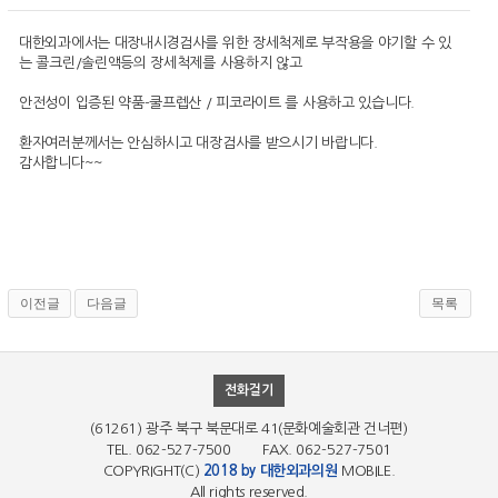
대한외과에서는 대장내시경검사를 위한 장세척제로 부작용을 야기할 수 있
는 콜크린/솔린액등의 장세척제를 사용하지 않고
안전성이 입증된 약품-쿨프렙산 / 피코라이트 를 사용하고 있습니다.
환자여러분께서는 안심하시고 대장검사를 받으시기 바랍니다.
감사합니다~~
이전글
다음글
목록
전화걸기
(61261) 광주 북구 북문대로 41(문화예술회관 건너편)
TEL. 062-527-7500 FAX. 062-527-7501
COPYRIGHT(C)
2018 by 대한외과의원
MOBILE.
All rights reserved.