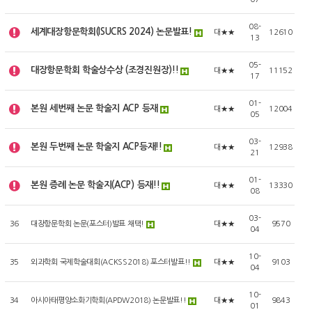
08-
세계대장항문학회(ISUCRS 2024) 논문발표!
대★★
12610
13
05-
대장항문학회 학술상수상 (조경진원장)!!
대★★
11152
17
01-
본원 세번째 논문 학술지 ACP 등재
대★★
12004
05
03-
본원 두번째 논문 학술지 ACP등재!!
대★★
12938
21
01-
본원 증례 논문 학술지(ACP) 등재!!
대★★
13330
08
03-
36
대장항문학회 논문(포스터)발표 채택!
대★★
9570
04
10-
35
외과학회 국제학술대회(ACKSS2018) 포스터발표!!
대★★
9103
04
10-
34
아시아태평양소화기학회(APDW2018) 논문발표!!
대★★
9843
01