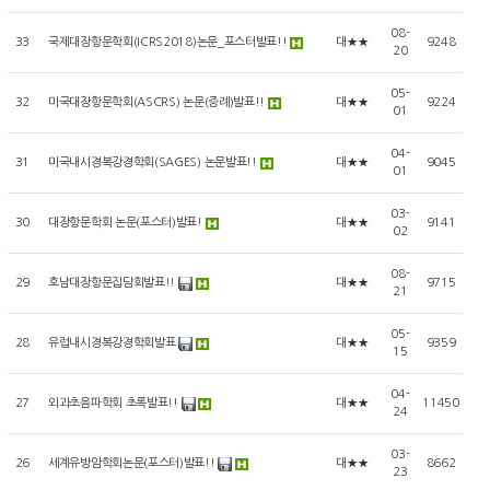
08-
33
국제대장항문학회(ICRS2018)논문_포스터발표!!
대★★
9248
20
05-
32
미국대장항문학회(ASCRS) 논문(증례)발표!!
대★★
9224
01
04-
31
미국내시경복강경학회(SAGES) 논문발표!!
대★★
9045
01
03-
30
대장항문학회 논문(포스터)발표!
대★★
9141
02
08-
29
호남대장항문집담회발표!!
대★★
9715
21
05-
28
유럽내시경복강경학회발표
대★★
9359
15
04-
27
외과초음파학회 초록발표!!
대★★
11450
24
03-
26
세계유방암학회논문(포스터)발표!!
대★★
8662
23