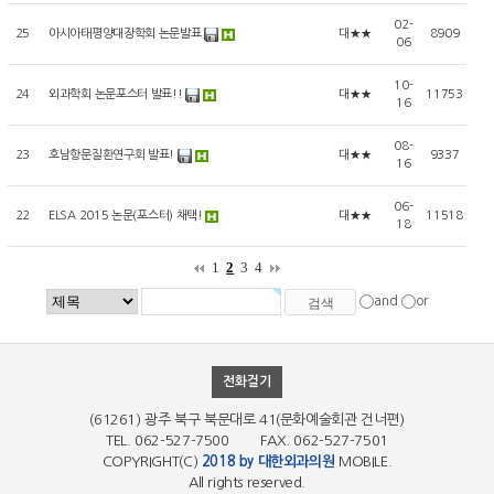
02-
25
아시아태평양대장학회 논문발표
대★★
8909
06
10-
24
외과학회 논문포스터 발표!!
대★★
11753
16
08-
23
호남항문질환연구회 발표!
대★★
9337
16
06-
22
ELSA 2015 논문(포스터) 채택!
대★★
11518
18
1
2
3
4
and
or
전화걸기
(61261) 광주 북구 북문대로 41(문화예술회관 건너편)
TEL. 062-527-7500 FAX. 062-527-7501
COPYRIGHT(C)
2018 by 대한외과의원
MOBILE.
All rights reserved.