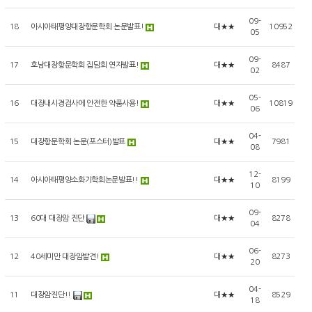
09-
18
아시아태평양대장항문학회 논문발표!
대★★
10952
05
09-
17
호남대장항문학회 집담회 연자발표!
대★★
8487
02
05-
16
대장내시경검사에 안전한 약품사용!
대★★
10819
06
04-
15
대장항문학회 논문(포스터)발표
대★★
7981
08
12-
14
아시아태평양소화기학회논문발표!!
대★★
8199
10
09-
13
60대 대장암 진단
대★★
8278
04
06-
12
40세미만 대장암발견!
대★★
8273
20
04-
11
대장암진단!!
대★★
8529
18