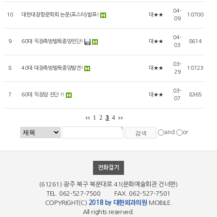
04-
10
대한대장항문학회 논문(포스터)발표!
대★★
10700
09
04-
9
60대 직장측방발육종양진단!
대★★
8614
03
03-
8
40대 대장측방발육종양발견!
대★★
10723
29
03-
7
60대 직장암 진단 !!
대★★
8365
07
1
2
3
4
and
or
전화걸기
(61261) 광주 북구 북문대로 41(문화예술회관 건너편)
TEL. 062-527-7500 FAX. 062-527-7501
COPYRIGHT(C)
2018 by 대한외과의원
MOBILE.
All rights reserved.