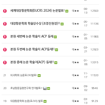
08-
세계대장항문학회(ISUCRS 2024) 논문발표!
대★★
12583
13
05-
대장항문학회 학술상수상 (조경진원장)!!
대★★
11136
17
01-
본원 세번째 논문 학술지 ACP 등재
대★★
11988
05
03-
본원 두번째 논문 학술지 ACP등재!!
대★★
12923
21
01-
본원 증례 논문 학술지(ACP) 등재!!
대★★
13315
08
11-
21
외과학회 논문포스터발표!
대★★
11533
17
09-
20
호남항문질환연구회 연자발표!!
대★★
9546
02
03-
19
대장항문학회 논문(포스터) 발표
대★★
9129
13